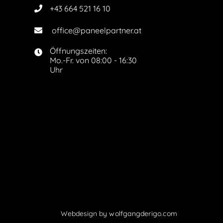
+43 664 521 16 10

office@paneelpartner.at

Öffnungszeiten:

Mo.-Fr. von 08:00 - 16:30
Uhr
Webdesign by
wolfgangderigo.com